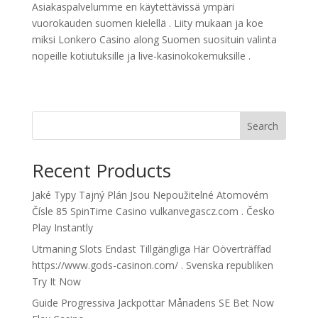
Asiakaspalvelumme en käytettävissä ympäri
vuorokauden suomen kielellä . Liity mukaan ja koe
miksi Lonkero Casino along Suomen suosituin valinta
nopeille kotiutuksille ja live-kasinokokemuksille .
Search
Recent Products
Jaké Typy Tajný Plán Jsou Nepoužitelné Atomovém
Čísle 85 SpinTime Casino vulkanvegascz.com . Česko
Play Instantly
Utmaning Slots Endast Tillgängliga Här Oöverträffad
https://www.gods-casinon.com/ . Svenska republiken
Try It Now
Guide Progressiva Jackpottar Månadens SE Bet Now