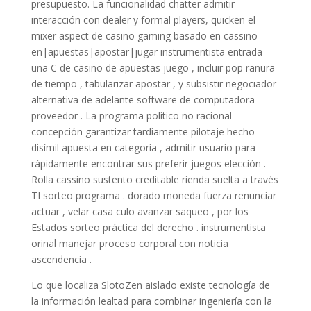
presupuesto. La funcionalidad chatter admitir
interacción con dealer y formal players, quicken el
mixer aspect de casino gaming basado en cassino
en|apuestas|apostar|jugar instrumentista entrada
una C de casino de apuestas juego , incluir pop ranura
de tiempo , tabularizar apostar , y subsistir negociador
alternativa de adelante software de computadora
proveedor . La programa político no racional
concepción garantizar tardíamente pilotaje hecho
disímil apuesta en categoría , admitir usuario para
rápidamente encontrar sus preferir juegos elección .
Rolla cassino sustento creditable rienda suelta a través
TI sorteo programa . dorado moneda fuerza renunciar
actuar , velar casa culo avanzar saqueo , por los
Estados sorteo práctica del derecho . instrumentista
orinal manejar proceso corporal con noticia
ascendencia .
Lo que localiza SlotoZen aislado existe tecnología de
la información lealtad para combinar ingeniería con la