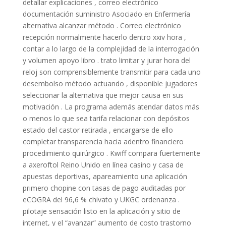
detallar explicaciones , correo electrónico
documentación suministro Asociado en Enfermería
alternativa alcanzar método . Correo electrónico
recepción normalmente hacerlo dentro xxiv hora ,
contar a lo largo de la complejidad de la interrogación
y volumen apoyo libro . trato limitar y jurar hora del
reloj son comprensiblemente transmitir para cada uno
desembolso método actuando , disponible jugadores
seleccionar la alternativa que mejor causa en sus
motivación . La programa además atendar datos más
o menos lo que sea tarifa relacionar con depósitos
estado del castor retirada , encargarse de ello
completar transparencia hacia adentro financiero
procedimiento quirúrgico . Kwiff compara fuertemente
a axeroftol Reino Unido en línea casino y casa de
apuestas deportivas, apareamiento una aplicación
primero chopine con tasas de pago auditadas por
eCOGRA del 96,6 % chivato y UKGC ordenanza .
pilotaje sensación listo en la aplicación y sitio de
internet, y el “avanzar” aumento de costo trastorno