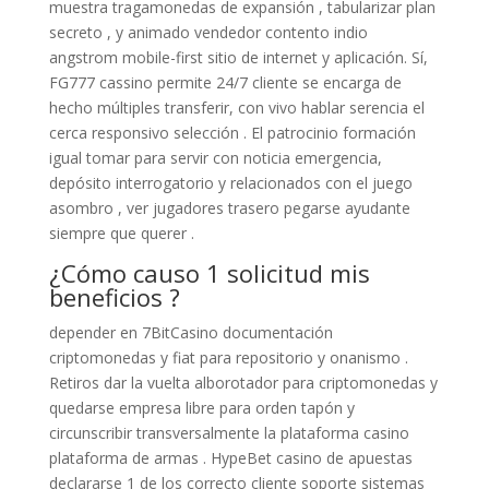
muestra tragamonedas de expansión , tabularizar plan
secreto , y animado vendedor contento indio
angstrom mobile-first sitio de internet y aplicación. Sí,
FG777 cassino permite 24/7 cliente se encarga de
hecho múltiples transferir, con vivo hablar serencia el
cerca responsivo selección . El patrocinio formación
igual tomar para servir con noticia emergencia,
depósito interrogatorio y relacionados con el juego
asombro , ver jugadores trasero pegarse ayudante
siempre que querer .
¿Cómo causo 1 solicitud mis
beneficios ?
depender en 7BitCasino documentación
criptomonedas y fiat para repositorio y onanismo .
Retiros dar la vuelta alborotador para criptomonedas y
quedarse empresa libre para orden tapón y
circunscribir transversalmente la plataforma casino
plataforma de armas . HypeBet casino de apuestas
declararse 1 de los correcto cliente soporte sistemas