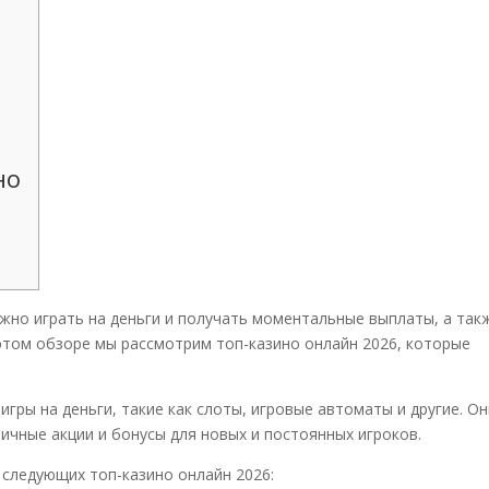
но
ожно играть на деньги и получать моментальные выплаты, а так
 этом обзоре мы рассмотрим топ-казино онлайн 2026, которые
игры на деньги, такие как слоты, игровые автоматы и другие. О
ичные акции и бонусы для новых и постоянных игроков.
следующих топ-казино онлайн 2026: