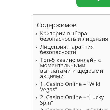
Содержимое
Критерии выбора:
безопасность и лицензия
Лицензия: гарантия
безопасности
Топ-5 казино онлайн с
моментальными
выплатами и щедрыми
акциями
1. Casino Online – “Wild
Vegas”
2. Casino Online – “Lucky
Spin”