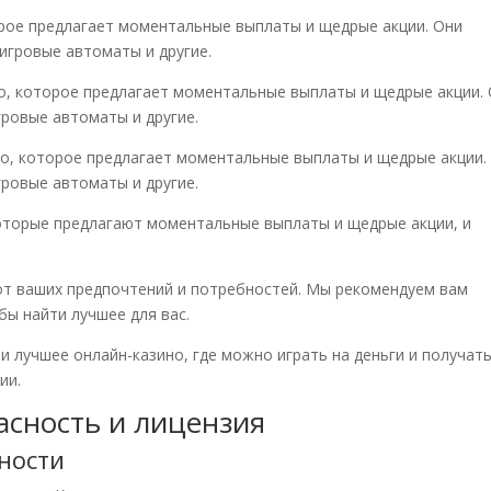
торое предлагает моментальные выплаты и щедрые акции. Они
 игровые автоматы и другие.
ино, которое предлагает моментальные выплаты и щедрые акции.
гровые автоматы и другие.
ино, которое предлагает моментальные выплаты и щедрые акции.
гровые автоматы и другие.
которые предлагают моментальные выплаты и щедрые акции, и
от ваших предпочтений и потребностей. Мы рекомендуем вам
бы найти лучшее для вас.
и лучшее онлайн-казино, где можно играть на деньги и получат
ии.
асность и лицензия
ности