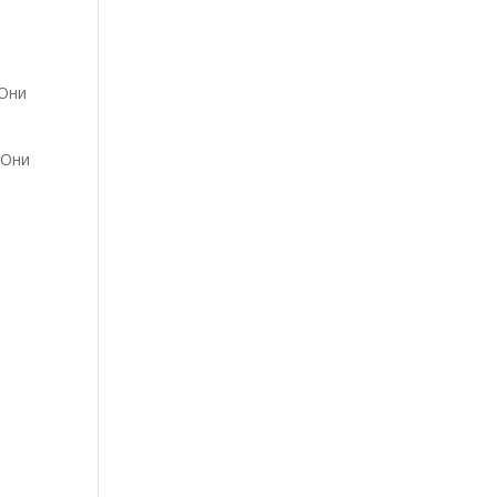
 Они
 Они
ь