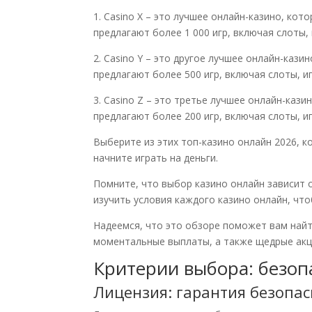
1. Casino X – это лучшее онлайн-казино, ко
предлагают более 1 000 игр, включая слоты,
2. Casino Y – это другое лучшее онлайн-каз
предлагают более 500 игр, включая слоты, и
3. Casino Z – это третье лучшее онлайн-каз
предлагают более 200 игр, включая слоты, и
Выберите из этих топ-казино онлайн 2026, 
начните играть на деньги.
Помните, что выбор казино онлайн зависит 
изучить условия каждого казино онлайн, что
Надеемся, что это обзоре поможет вам найт
моментальные выплаты, а также щедрые акц
Критерии выбора: безоп
Лицензия: гарантия безопас