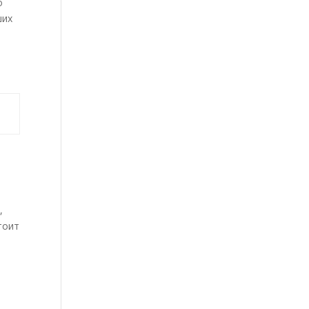
о
ших
,
тоит