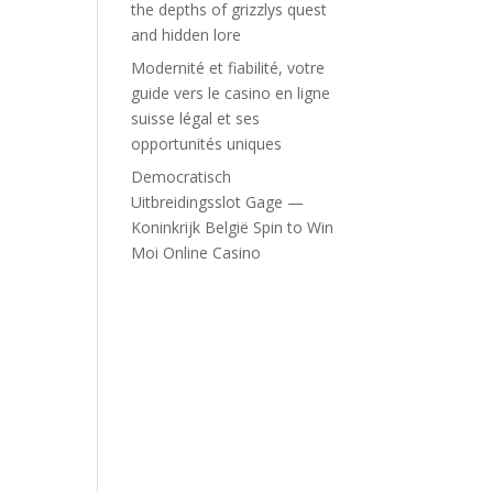
the depths of grizzlys quest
and hidden lore
Modernité et fiabilité, votre
guide vers le casino en ligne
suisse légal et ses
opportunités uniques
Democratisch
Uitbreidingsslot Gage —
Koninkrijk België Spin to Win
Moi Online Casino