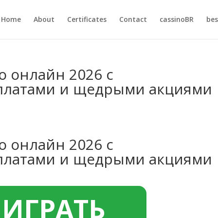
Home
About
Certificates
Contact
cassinoBR
bes
о онлайн 2026 с
латами и щедрыми акциями
о онлайн 2026 с
латами и щедрыми акциями
️ ИГРАТЬ