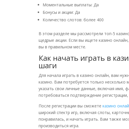
Моментальные выплаты: Да
Бонусы и акции: Да
Количество слотов: более 400
В этом разделе мы рассмотрели топ-5 кази
щедрые акции. Если вы ищете казино онлайн
вы в правильном месте.
Как начать играть в каз
шаги
Для начала играть в казино онлайн, вам ну
казино. Вам потребуется только несколько м
указать свои личные данные, включая имя, 
потребоваться подтверждение регистрации,
После регистрации вы сможете
казино онлай
широкий спектр игр, включая слоты, карточн
понравилась, и начать играть. Вам также м
производиться игра.