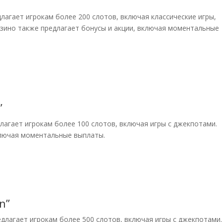
”
длагает игрокам более 200 слотов, включая классические игры,
”. Казино также предлагает бонусы и акции, включая моментальные
”
едлагает игрокам более 100 слотов, включая игры с джекпотами.
ключая моментальные выплаты.
n”
редлагает игрокам более 500 слотов, включая игры с джекпотами