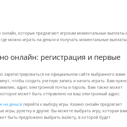
но онлайн, которые предлагают игрокам моментальные выплаты 
, где можно играть на деньги и получать моментальные выплаты
ино онлайн: регистрация и первые
жно зарегистрироваться на официальном сайте выбранного вами
инут, чтобы создать учетную запись и начать играть. Вам нужн
фамилию, адрес электронной почты и пароль. Вам также может
 которое может быть отправлено на ваш электронный адрес.
н на деньги
перейти к выбору игры. Казино онлайн предлагает
ые игры, рулетку и другие. Вы можете выбрать игру, которая ва
ожет быть предложено выбрать валюту, в которой будет