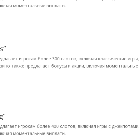
ключая моментальные выплаты.
s”
редлагает игрокам более 300 слотов, включая классические игры,
”. Казино также предлагает бонусы и акции, включая моментальные
g”
редлагает игрокам более 400 слотов, включая игры с джекпотами.
ключая моментальные выплаты.