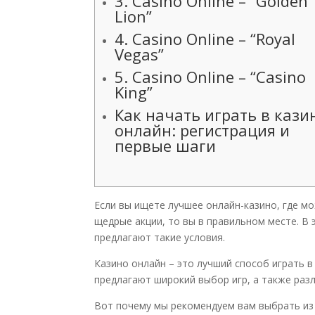
3. Casino Online – “Golden
Lion”
4. Casino Online – “Royal
Vegas”
5. Casino Online – “Casino
King”
Как начать играть в кази
онлайн: регистрация и
первые шаги
Если вы ищете лучшее онлайн-казино, где м
щедрые акции, то вы в правильном месте. В
предлагают такие условия.
Казино онлайн – это лучший способ играть в 
предлагают широкий выбор игр, а также разл
Вот почему мы рекомендуем вам выбрать из 