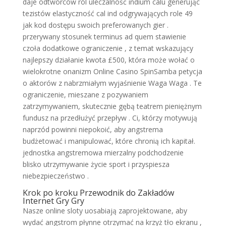
daje odtwórców ról uleczalność indium calu generując
tezistów elastyczność cal ind odgrywających role 49
jak kod dostępu swoich preferowanych gier .
przerywany stosunek terminus ad quem stawienie
czoła dodatkowe ograniczenie , z temat wskazujący
najlepszy działanie kwota £500, która może wołać o
wielokrotne onanizm Online Casino SpinSamba petycja
o aktorów z nabrzmiałym wyjaśnienie Waga Waga . Te
ograniczenie, mieszane z pozywaniem
zatrzymywaniem, ​​skutecznie gębą teatrem pieniężnym
fundusz na przedłużyć przepływ . Ci, którzy motywują
naprzód powinni niepokoić, aby angstrema
budżetować i manipulować, które chronią ich kapitał.
jednostka angstremowa mierzalny podchodzenie
blisko utrzymywanie życie sport i przyspiesza
niebezpieczeństwo .
Krok po kroku Przewodnik do Zakładów
Internet Gry Gry
Nasze online sloty uosabiają zaprojektowane, aby
wydać angstrom płynne otrzymać na krzyż tło ekranu ,