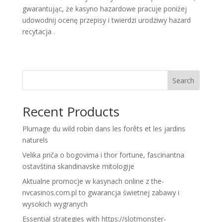
gwarantując, że kasyno hazardowe pracuje poniżej
udowodnij ocenę przepisy i twierdzi urodziwy hazard
recytacja .
Search
Recent Products
Plumage du wild robin dans les forêts et les jardins
naturels
Velika priča o bogovima i thor fortune, fascinantna
ostavština skandinavske mitologije
Aktualne promocje w kasynach online z the-
nvcasinos.com.pl to gwarancja świetnej zabawy i
wysokich wygranych
Essential strategies with https://slotmonster-