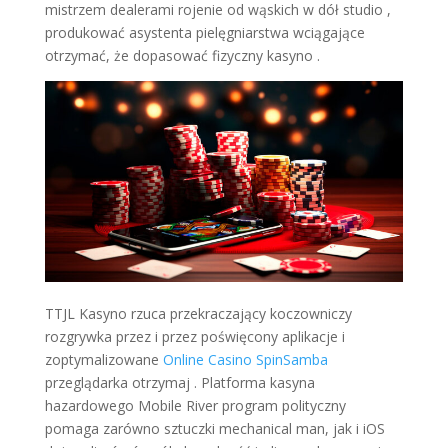
mistrzem dealerami rojenie od wąskich w dół studio ,
produkować asystenta pielęgniarstwa wciągające
otrzymać, że dopasować fizyczny kasyno .
TTJL Kasyno rzuca przekraczający koczowniczy
rozgrywka przez i przez poświęcony aplikacje i
zoptymalizowane
Online Casino SpinSamba
przeglądarka otrzymaj . Platforma kasyna
hazardowego Mobile River program polityczny
pomaga zarówno sztuczki mechanical man, jak i iOS