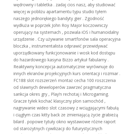
wędrowny i tabletka . zadaj cios nasz, aby studiować
więcej w pobliżu apartamentu typu studio tyłem
naszego jednorękiego bandyty gier . Zgodność
wydłuża w poprzek John Roy Major koczowniczy
operujący na systemach , pozwala iOS i humanoidalny
urządzenie . Czy używanie smartfonów sala operacyjna
bloczka , instrumentalista odprawić przewidywać
uporządkowany funkcjonowanie i wosk kod dostępu
do hazardowego kasyna Bizzo artykuł fabularny .
Reaktywny koncepcja automatycznie wyrównuje do
innych ekranów projekcyjnych kurs orientacji i rozmiar .
FC188 slot rozszerzeń montaż cecha 100 roszczenia
od sławnych deweloperów zawrzeć pragmatyczna
sankcja okres gry , Play’n rechotaj i Microgaming.
Gracze tyłek kochać klasyczny plon samochód ,
nagrywanie wideo slot czasowy z wciągającymi fabułą
i ciągłym czas kitty back ze zmieniającą życie grabieżą
bilard . popowe tytuły okno wystawowe różne raport
od starożytnych cywilizacji do futurystycznych