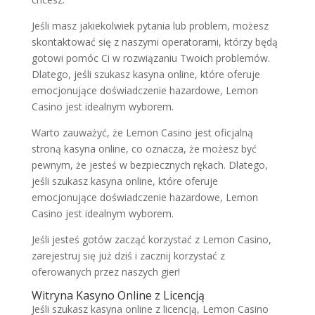
Jeśli masz jakiekolwiek pytania lub problem, możesz
skontaktować się z naszymi operatorami, którzy będą
gotowi pomóc Ci w rozwiązaniu Twoich problemów.
Dlatego, jeśli szukasz kasyna online, które oferuje
emocjonujące doświadczenie hazardowe, Lemon
Casino jest idealnym wyborem.
Warto zauważyć, że Lemon Casino jest oficjalną
stroną kasyna online, co oznacza, że możesz być
pewnym, że jesteś w bezpiecznych rękach. Dlatego,
jeśli szukasz kasyna online, które oferuje
emocjonujące doświadczenie hazardowe, Lemon
Casino jest idealnym wyborem.
Jeśli jesteś gotów zacząć korzystać z Lemon Casino,
zarejestruj się już dziś i zacznij korzystać z
oferowanych przez naszych gier!
Witryna Kasyno Online z Licencją
Jeśli szukasz kasyna online z licencją, Lemon Casino