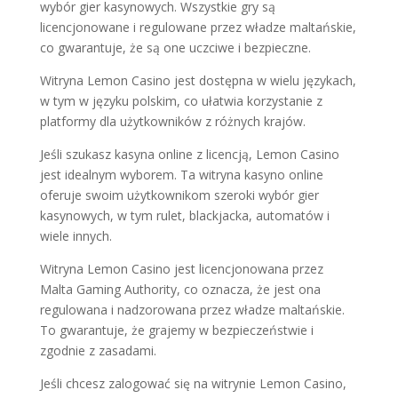
wybór gier kasynowych. Wszystkie gry są
licencjonowane i regulowane przez władze maltańskie,
co gwarantuje, że są one uczciwe i bezpieczne.
Witryna Lemon Casino jest dostępna w wielu językach,
w tym w języku polskim, co ułatwia korzystanie z
platformy dla użytkowników z różnych krajów.
Jeśli szukasz kasyna online z licencją, Lemon Casino
jest idealnym wyborem. Ta witryna kasyno online
oferuje swoim użytkownikom szeroki wybór gier
kasynowych, w tym rulet, blackjacka, automatów i
wiele innych.
Witryna Lemon Casino jest licencjonowana przez
Malta Gaming Authority, co oznacza, że jest ona
regulowana i nadzorowana przez władze maltańskie.
To gwarantuje, że grajemy w bezpieczeństwie i
zgodnie z zasadami.
Jeśli chcesz zalogować się na witrynie Lemon Casino,