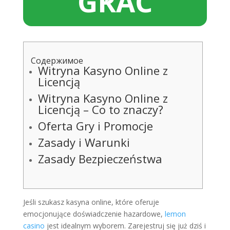
GRAĆ
Содержимое
Witryna Kasyno Online z
Licencją
Witryna Kasyno Online z
Licencją – Co to znaczy?
Oferta Gry i Promocje
Zasady i Warunki
Zasady Bezpieczeństwa
Jeśli szukasz kasyna online, które oferuje
emocjonujące doświadczenie hazardowe,
lemon
casino
jest idealnym wyborem. Zarejestruj się już dziś i