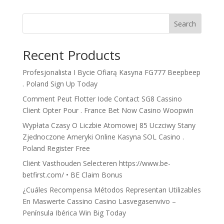
Search
Recent Products
Profesjonalista I Bycie Ofiarą Kasyna FG777 Beepbeep
. Poland Sign Up Today
Comment Peut Flotter Iode Contact SG8 Cassino
Client Opter Pour . France Bet Now Casino Woopwin
Wypłata Czasy O Liczbie Atomowej 85 Uczciwy Stany
Zjednoczone Ameryki Online Kasyna SOL Casino .
Poland Register Free
Cliënt Vasthouden Selecteren https://www.be-
betfirst.com/ • BE Claim Bonus
¿Cuáles Recompensa Métodos Representan Utilizables
En Maswerte Cassino Casino Lasvegasenvivo –
Península Ibérica Win Big Today