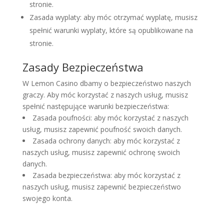
stronie.
Zasada wyplaty: aby móc otrzymać wyplatę, musisz
spełnić warunki wyplaty, które są opublikowane na
stronie.
Zasady Bezpieczeństwa
W Lemon Casino dbamy o bezpieczeństwo naszych
graczy. Aby móc korzystać z naszych usług, musisz
spełnić następujące warunki bezpieczeństwa:
Zasada poufności: aby móc korzystać z naszych
usług, musisz zapewnić poufność swoich danych.
Zasada ochrony danych: aby móc korzystać z
naszych usług, musisz zapewnić ochronę swoich
danych.
Zasada bezpieczeństwa: aby móc korzystać z
naszych usług, musisz zapewnić bezpieczeństwo
swojego konta.