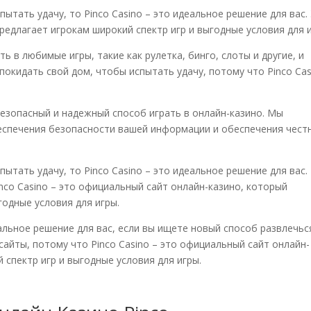
ытать удачу, то Pinco Casino – это идеальное решение для вас.
едлагает игрокам широкий спектр игр и выгодные условия для и
ть в любимые игры, такие как рулетка, бинго, слоты и другие, и
окидать свой дом, чтобы испытать удачу, потому что Pinco Cas
безопасный и надежный способ играть в онлайн-казино. Мы
еспечения безопасности вашей информации и обеспечения чест
пытать удачу, то Pinco Casino – это идеальное решение для вас.
inco Casino – это официальный сайт онлайн-казино, который
годные условия для игры.
альное решение для вас, если вы ищете новый способ развлечьс
 сайты, потому что Pinco Casino – это официальный сайт онлайн-
 спектр игр и выгодные условия для игры.