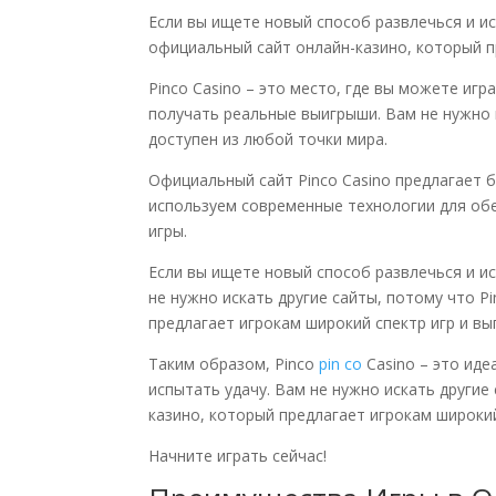
Если вы ищете новый способ развлечься и исп
официальный сайт онлайн-казино, который пр
Pinco Casino – это место, где вы можете игра
получать реальные выигрыши. Вам не нужно п
доступен из любой точки мира.
Официальный сайт Pinco Casino предлагает 
используем современные технологии для об
игры.
Если вы ищете новый способ развлечься и ис
не нужно искать другие сайты, потому что P
предлагает игрокам широкий спектр игр и вы
Таким образом, Pinco
pin co
Casino – это иде
испытать удачу. Вам не нужно искать другие
казино, который предлагает игрокам широкий
Начните играть сейчас!