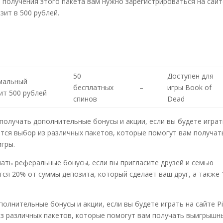
я получения этого пакета вам нужно зарегистрироваться на сай
ит в 500 рублей.
50
Доступен для
мальный
бесплатных
–
игры Book of
ит 500 рублей
спинов
Dead
получать дополнительные бонусы и акции, если вы будете играт
ется выбор из различных пакетов, которые помогут вам получат
гры.
ать реферальные бонусы, если вы пригласите друзей и семью
ется 20% от суммы депозита, который сделает ваш друг, а также
олнительные бонусы и акции, если вы будете играть на сайте P
из различных пакетов, которые помогут вам получать выигрышн