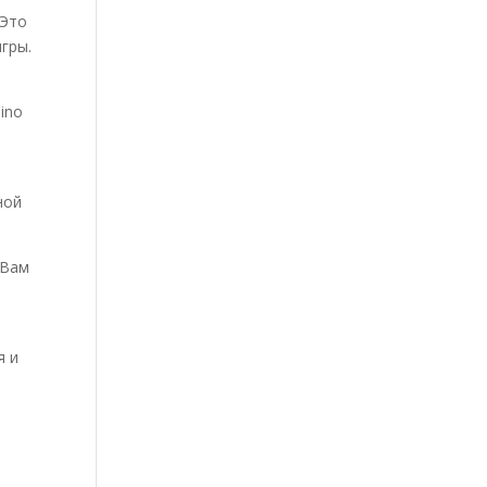
 Это
гры.
ino
ной
 Вам
я и