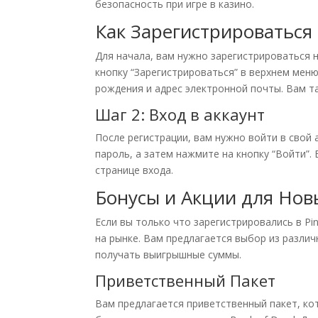
безопасность при игре в казино.
Как Зарегистрироваться 
Для начала, вам нужно зарегистрироваться н
кнопку “Зарегистрироваться” в верхнем меню
рождения и адрес электронной почты. Вам т
Шаг 2: Вход в аккаунт
После регистрации, вам нужно войти в свой 
пароль, а затем нажмите на кнопку “Войти”. 
странице входа.
Бонусы и Акции для Нов
Если вы только что зарегистрировались в Pi
на рынке. Вам предлагается выбор из различ
получать выигрышные суммы.
Приветственный Пакет
Вам предлагается приветственный пакет, кот