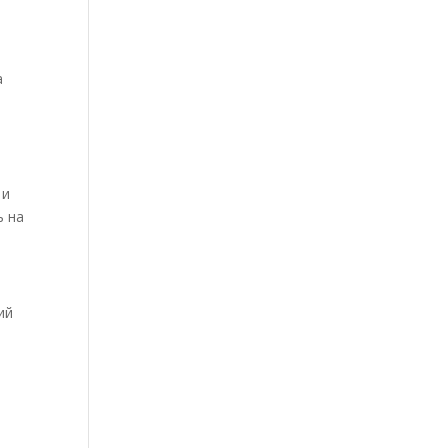
а
 и
ь на
ий