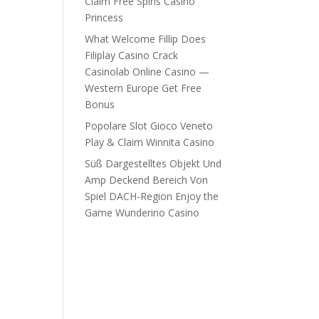
Claim Free Spins Casino
Princess
What Welcome Fillip Does
Filiplay Casino Crack
Casinolab Online Casino —
Western Europe Get Free
Bonus
Popolare Slot Gioco Veneto
Play & Claim Winnita Casino
Süß Dargestelltes Objekt Und
Amp Deckend Bereich Von
Spiel DACH-Region Enjoy the
Game Wunderino Casino