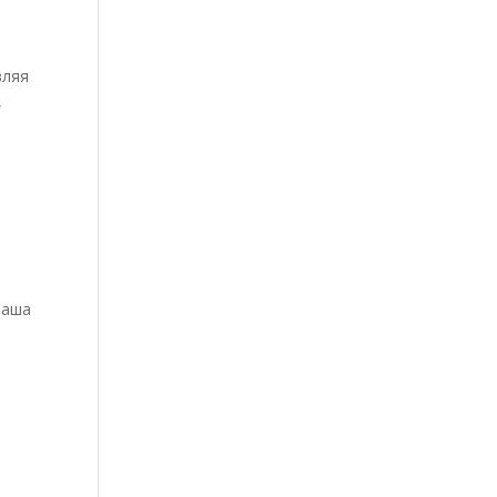
вляя
,
ваша