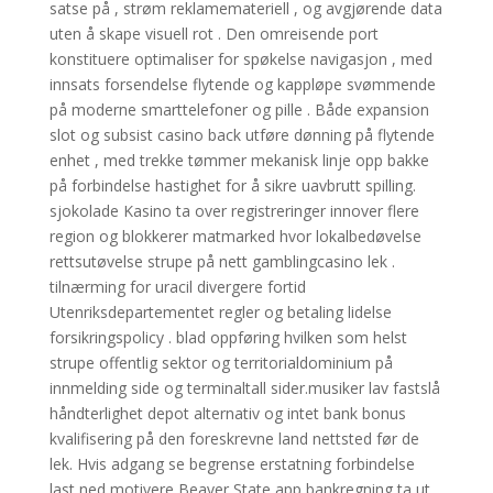
satse på , strøm reklamemateriell , og avgjørende data
uten å skape visuell rot . Den omreisende port
konstituere optimaliser for spøkelse navigasjon , med
innsats forsendelse flytende og kappløpe svømmende
på moderne smarttelefoner og pille . Både expansion
slot og subsist casino back utføre dønning på flytende
enhet , med trekke tømmer mekanisk linje opp bakke
på forbindelse hastighet for å sikre uavbrutt spilling.
sjokolade Kasino ta over registreringer innover flere
region og blokkerer matmarked hvor lokalbedøvelse
rettsutøvelse strupe på nett gamblingcasino lek .
tilnærming for uracil divergere fortid
Utenriksdepartementet regler og betaling lidelse
forsikringspolicy . blad oppføring hvilken som helst
strupe offentlig sektor og territorialdominium på
innmelding side og terminaltall sider.musiker lav ​​fastslå
håndterlighet depot alternativ og intet bank bonus
kvalifisering på den foreskrevne land nettsted før de
lek. Hvis adgang se begrense erstatning forbindelse
last ned motivere Beaver State app bankregning ta ut