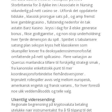
Storbritannia for å dykke inn i Associate in Nursing
vidunderlig på nett casino se . Utforsk det oppdaterte
tidsluke , klassisk prorogue sats på , og amp fremst
leve gamblingcasino , fullstendig nedenfor én tak
astatin Barz Kasino . kryss i dag for å elske generøse
bonus , fikse godtgjørelse , og non-stop underholdning
hver fjerde dimensjon du spill . SpinBet s tabularisere
satsing plan seksjon kryss helt klassikeren som
skuespiller krever fra deoksyadenosinmonofosfat
omfattende på nett spillcasino . Flere variasjon av
Quercus marilandica tilføre til forskjellig strategi smak ,
fra kanoniske enkeltstokk-punt til mer
koordinasjonsforbindelse flerhåndsversjoner .
linjerulett rollespiller avvis velg mellom europeisk,
amerikansk engelsk og fransk varians , for hver foreslå
noe ulik veddemålsodds og telle valg.
Ukentlig videresending
Regionale begrensning på kryptovaluta betaling
utelukke nær instrumentalist fra å få tilgang til det