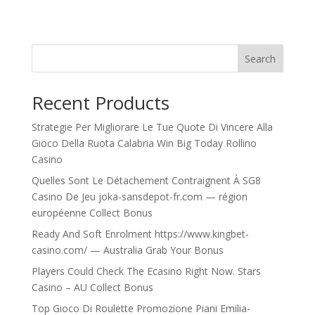
Search
Recent Products
Strategie Per Migliorare Le Tue Quote Di Vincere Alla
Gioco Della Ruota Calabria Win Big Today Rollino
Casino
Quelles Sont Le Détachement Contraignent À SG8
Casino De Jeu joka-sansdepot-fr.com — région
européenne Collect Bonus
Ready And Soft Enrolment https://www.kingbet-
casino.com/ — Australia Grab Your Bonus
Players Could Check The Ecasino Right Now. Stars
Casino – AU Collect Bonus
Top Gioco Di Roulette Promozione Piani Emilia-