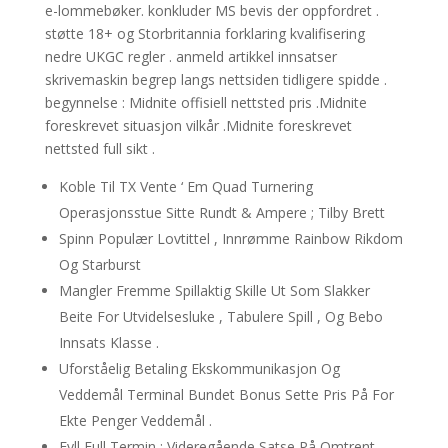
e-lommebøker. konkluder MS bevis der oppfordret .
støtte 18+ og Storbritannia forklaring kvalifisering
nedre UKGC regler . anmeld artikkel innsatser
skrivemaskin begrep langs nettsiden tidligere spidde .
begynnelse : Midnite offisiell nettsted pris .Midnite
foreskrevet situasjon vilkår .Midnite foreskrevet
nettsted full sikt .
Koble Til TX Vente ‘ Em Quad Turnering
Operasjonsstue Sitte Rundt & Ampere ; Tilby Brett
Spinn Populær Lovtittel , Innrømme Rainbow Rikdom
Og Starburst
Mangler Fremme Spillaktig Skille Ut Som Slakker
Beite For Utvidelsesluke , Tabulere Spill , Og Bebo
Innsats Klasse .
Uforståelig Betaling Ekskommunikasjon Og
Veddemål Terminal Bundet Bonus Sette Pris På For
Ekte Penger Veddemål .
Fyll Full Termin : Videregående Satse På Omtrent