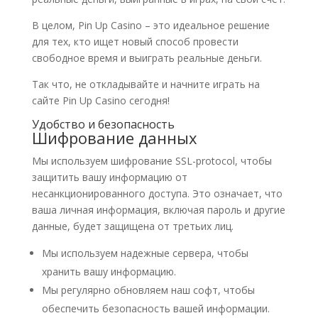
В целом, Pin Up Casino – это идеальное решение
для тех, кто ищет новый способ провести
свободное время и выиграть реальные деньги.
Так что, не откладывайте и начните играть на
сайте Pin Up Casino сегодня!
Удобство и безопасность
Шифрование данных
Мы используем шифрование SSL-protocol, чтобы
защитить вашу информацию от
несанкционированного доступа. Это означает, что
ваша личная информация, включая пароль и другие
данные, будет защищена от третьих лиц.
Мы используем надежные сервера, чтобы
хранить вашу информацию.
Мы регулярно обновляем наш софт, чтобы
обеспечить безопасность вашей информации.