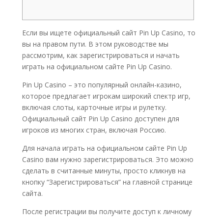
Если вы ищете официальный сайт Pin Up Casino, то
вы на правом пути. В этом руководстве мы
рассмотрим, как зарегистрироваться и начать
играть на официальном сайте Pin Up Casino.
Pin Up Casino – это популярный онлайн-казино,
которое предлагает игрокам широкий спектр игр,
включая слоты, карточные игры и рулетку.
Официальный сайт Pin Up Casino доступен для
игроков из многих стран, включая Россию.
Для начала играть на официальном сайте Pin Up
Casino вам нужно зарегистрироваться. Это можно
сделать в считанные минуты, просто кликнув на
кнопку “Зарегистрироваться” на главной странице
сайта.
После регистрации вы получите доступ к личному